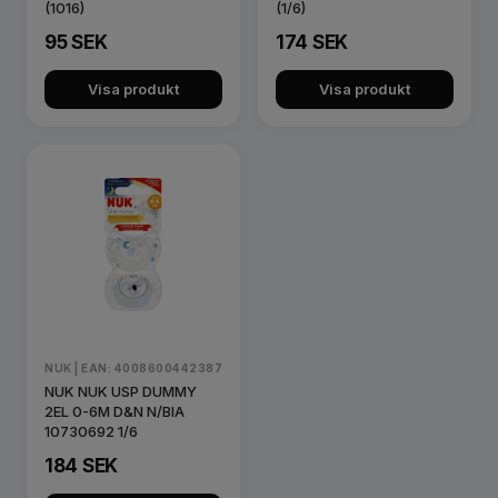
(1016)
(1/6)
95 SEK
174 SEK
Visa produkt
Visa produkt
NUK | EAN: 4008600442387
NUK NUK USP DUMMY
2EL 0-6M D&N N/BIA
10730692 1/6
184 SEK