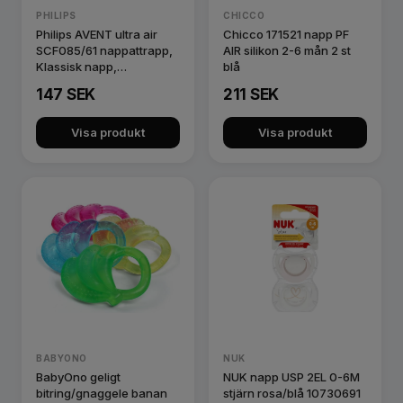
PHILIPS
CHICCO
Philips AVENT ultra air
Chicco 171521 napp PF
SCF085/61 nappattrapp,
AIR silikon 2-6 mån 2 st
Klassisk napp,
blå
Ortodontis…
147 SEK
211 SEK
Visa produkt
Visa produkt
BABYONO
NUK
BabyOno geligt
NUK napp USP 2EL 0-6M
bitring/gnaggele banan
stjärn rosa/blå 10730691