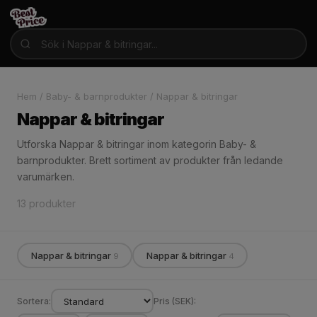
Hem
/
Baby- & barnprodukter
/
Nappar & bitringar
Nappar & bitringar
Utforska Nappar & bitringar inom kategorin Baby- &
barnprodukter. Brett sortiment av produkter från ledande
varumärken.
13 produkter
Nappar & bitringar
Nappar & bitringar
9
4
Sortera:
Pris (SEK):