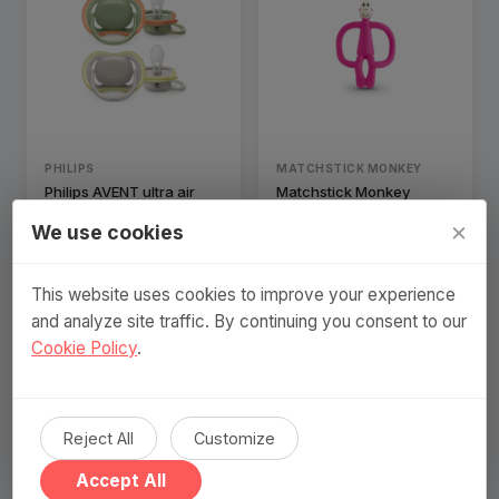
PHILIPS
MATCHSTICK MONKEY
Philips AVENT ultra air
Matchstick Monkey
SCF085/20 nappattrapp,
bitring Pink
×
We use cookies
Klassisk napp,
Ortodontis…
193 SEK
220 SEK
This website uses cookies to improve your experience
Visa produkt
Visa produkt
and analyze site traffic. By continuing you consent to our
Cookie Policy
.
Reject All
Customize
Accept All