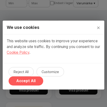
Varumärke ▾
–
Endast i lager
×
We use cookies
This website uses cookies to improve your experience
and analyze site traffic. By continuing you consent to our
Cookie Policy
.
Football Manager 2023 -
Football Manager 2022
Reject All
Customize
PC Download
(PC Download)
799 SEK
499 SEK
Accept All
Visa produkt
Visa produkt