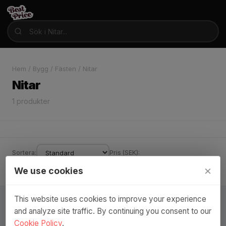
Hem
/
Bygg
/
Fästen
/
Nitar
Nitar
1 produkter
Sortera:
Pris (SEK):
×
We use cookies
Varumärke ▾
–
Endast i lager
This website uses cookies to improve your experience
and analyze site traffic. By continuing you consent to our
Cookie Policy
.