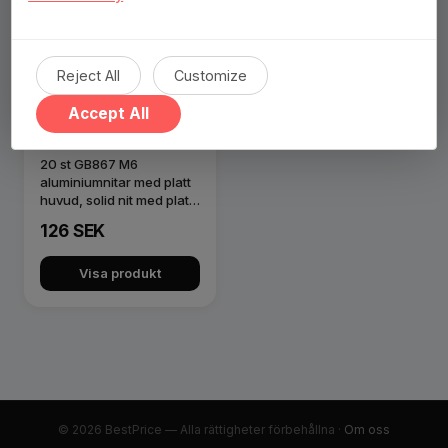
Reject All
Customize
Accept All
20 st GB867 M6
aluminiumnitar med platt
huvud, solid nit med platt
huvud…
126 SEK
Visa produkt
© 2026 BestPrice — Alla rättigheter förbehållna ·
Om oss