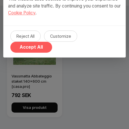
and analyze site traffic. By continuing you consent to our
Cookie Policy
.
Reject All
Customize
Accept All
Vassmatta Abbateggio
staket 140x600 cm
[casa.pro]
792 SEK
Visa produkt