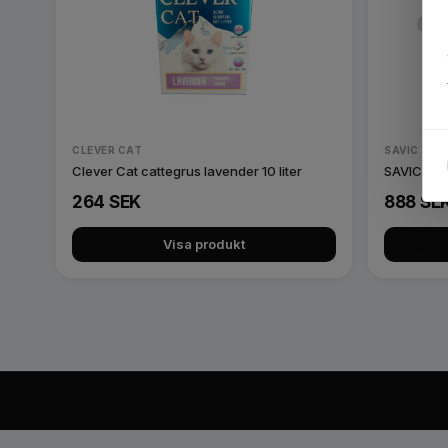
CLEVER CAT
SAVIC
Clever Cat cattegrus lavender 10 liter
SAVIC IRIZ
264 SEK
888 SE
Visa produkt