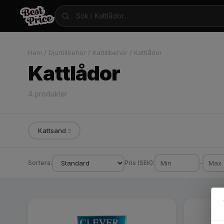
Hem
/
Djurtillbehör
/
Kattillbehör
/
Kattlådor
Kattlådor
4 produkter
Kattsand
3
Sortera:
Pris (SEK):
–