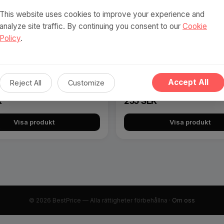
This website uses cookies to improve your experience and
analyze site traffic. By continuing you consent to our
Cookie
Policy
.
UNIQ PETS TOFU KATTSTRÖ biol
Accept All
Reject All
Customize
nedbrytbart 2,5 kg grönt te
 kattlåda med kant - 42 cm - grå
K
255 SEK
Visa produkt
Visa produkt
© 2026 BestPrice — Alla rättigheter förbehållna ·
Om oss