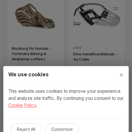
Munkorg för Hundar -
DINO
Förhindra Bitning &
Dino metallhundleksak -
Skällande coffee L
4a Collie
169 SEK
332 SEK
×
We use cookies
Visa produkt
Visa produkt
This website uses cookies to improve your experience
and analyze site traffic. By continuing you consent to our
Cookie Policy
.
Reject All
Customize