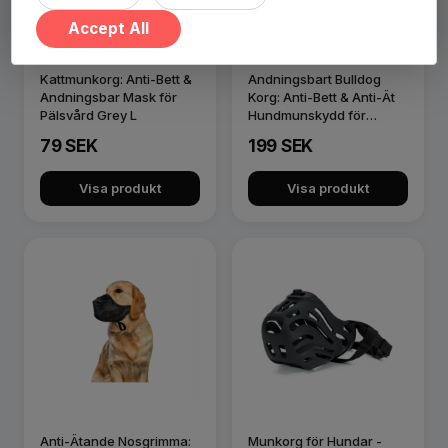
Accept All
Kattmunkorg: Anti-Bett &
Andningsbart Bulldog
Andningsbar Mask för
Korg: Anti-Bett & Anti-Ät
Pälsvård Grey L
Hundmunskydd för
Kortnosi…
79 SEK
199 SEK
Visa produkt
Visa produkt
Anti-Ätande Nosgrimma:
Munkorg för Hundar -