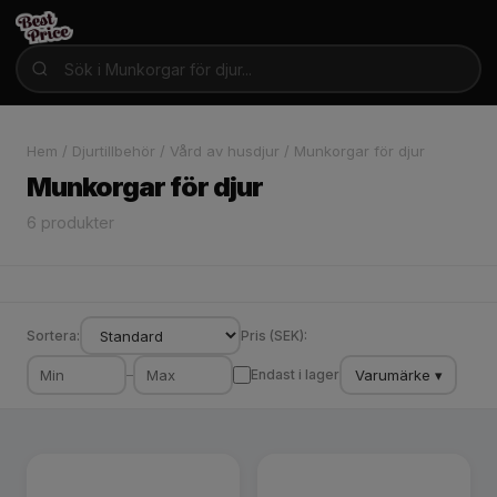
Hem
/
Djurtillbehör
/
Vård av husdjur
/
Munkorgar för djur
Munkorgar för djur
6 produkter
Sortera:
Pris (SEK):
Varumärke ▾
–
Endast i lager