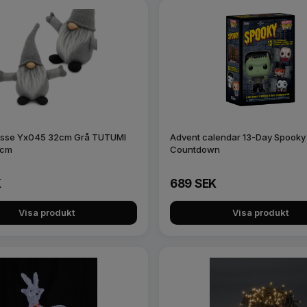
isse Yx045 32cm Grå TUTUMI
Advent calendar 13-Day Spooky
5cm
Countdown
K
689 SEK
Visa produkt
Visa produkt