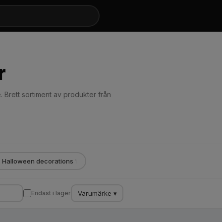
r
 Brett sortiment av produkter från
Halloween decorations
1
Varumärke ▾
Endast i lager