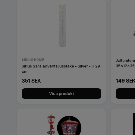
SIRIUS HOME
Jultomten
35x12x3
Sirius Sara adventsljusstake - Silver - H 29
cm
351 SEK
149 SE
Visa produkt