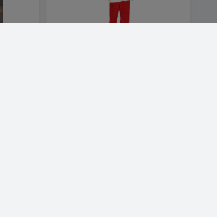
 LED's |
FIESTA
Dansande jultomte med musik, 180 cm
3 506 SEK
Visa produkt