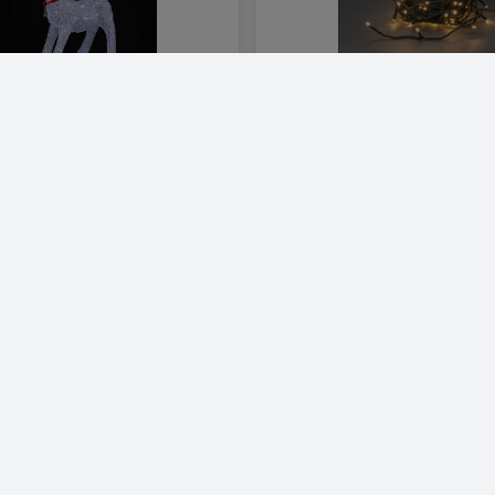
 - höjd 41 cm med LED-belysning
Nedis Julbelysning | Sträng | 180
Varm Vit | 13.50 m | Ljuseffek…
K
299 SEK
Visa produkt
Visa produkt