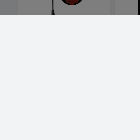
Gatlykta Jultomte 180 Cm Led
Ren Akryl
1 959 SEK
599 SE
Visa produkt