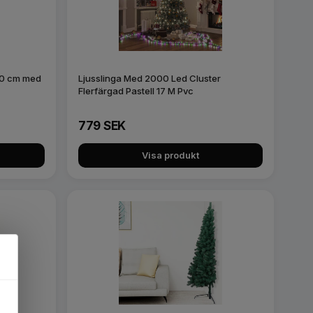
00 cm med
Ljusslinga Med 2000 Led Cluster
Flerfärgad Pastell 17 M Pvc
779 SEK
Visa produkt
×