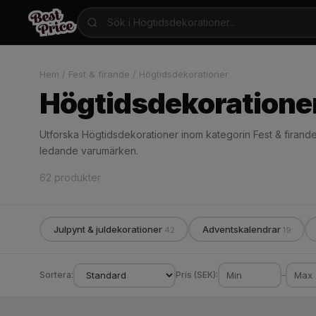
Hem
/
Fest & firande
/
Högtidsdekorationer
Högtidsdekoratione
Utforska Högtidsdekorationer inom kategorin Fest & firande.
ledande varumärken.
62 produkter
Julpynt & juldekorationer
Adventskalendrar
42
19
Sortera:
Pris (SEK):
–