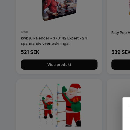
KWB
Bitty Pop
kwb julkalender - 370142 Expert - 24
spännande överraskningar.
521 SEK
539 SE
Visa produkt