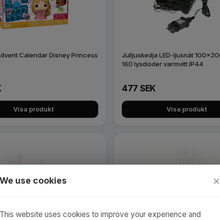
 Advent Calendar Disney Princess
Julljuskedja LED-ljusnät 100x2
160 lysdioder varmvitt IP44
K
477 SEK
Visa produkt
Visa produkt
We use cookies
This website uses cookies to improve your experience and