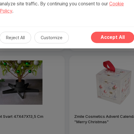
analyze site traffic. By continuing you consent to our
Cookie
gande julrenar och släde akryl
180cm LED Björkjulgran - Energis
Policy
.
7 cm färgglad
Hållbar, För Inomhus/Utomhusb
K
723 SEK
Accept All
Reject All
Customize
Visa produkt
Visa produkt
ot Svart 47X47X13,5 Cm
Zmile Cosmetics Advent Calend
"Merry Christmas"