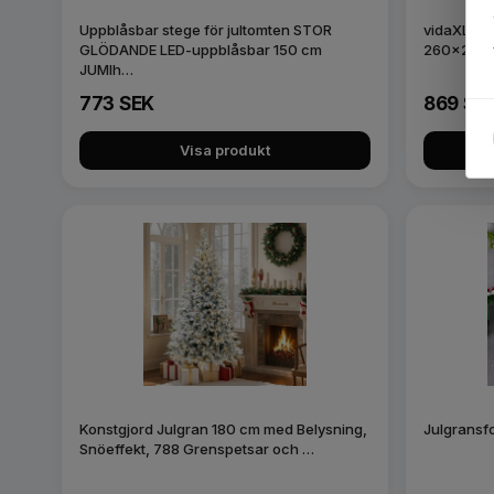
Uppblåsbar stege för jultomten STOR
vidaXL Fly
GLÖDANDE LED-uppblåsbar 150 cm
260x21x8
JUMIh…
773 SEK
869 SE
Visa produkt
Konstgjord Julgran 180 cm med Belysning,
Julgransf
Snöeffekt, 788 Grenspetsar och …