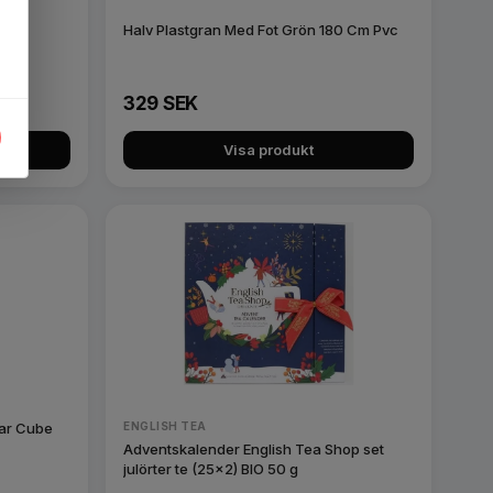
nål,
Halv Plastgran Med Fot Grön 180 Cm Pvc
ruk
329 SEK
Visa produkt
ar Cube
ENGLISH TEA
Adventskalender English Tea Shop set
julörter te (25x2) BIO 50 g