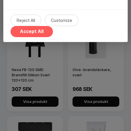
Reject All
Customize
Accept All
Nexa FB-120 SMD
Oiva -brandsläckare,
Brandfilt Silikon Svart
svart
120x120 cm
307 SEK
968 SEK
Visa produkt
Visa produkt