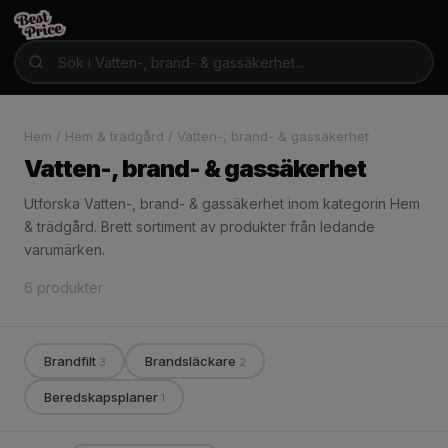
Hem
/
Hem & trädgård
/
Vatten-, brand- & gassäkerhet
Vatten-, brand- & gassäkerhet
Utforska Vatten-, brand- & gassäkerhet inom kategorin Hem
& trädgård. Brett sortiment av produkter från ledande
varumärken.
6 produkter
Brandfilt
Brandsläckare
3
2
Beredskapsplaner
1