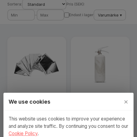
Sortera:
Pris (SEK):
Varumärke ▾
–
Endast i lager
Överlevnadsfilt för
NEXA
×
We use cookies
utomhusbruk - 5-pack
Brandsläckare Palmblad
Vattentät Reflekterande
2kg 13A
Värmebe…
This website uses cookies to improve your experience
182 SEK
1 140 SEK
and analyze site traffic. By continuing you consent to our
Visa produkt
Visa produkt
Cookie Policy
.