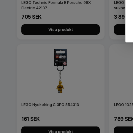
LEGO Technic Formula E Porsche 99X
LEGO Tech
Electric 42137
vuxna 42
705 SEK
3 895 S
Visa produkt
LEGO Nyckelring C 3PO 854313
LEGO 1028
161 SEK
789 SE
Visa produkt