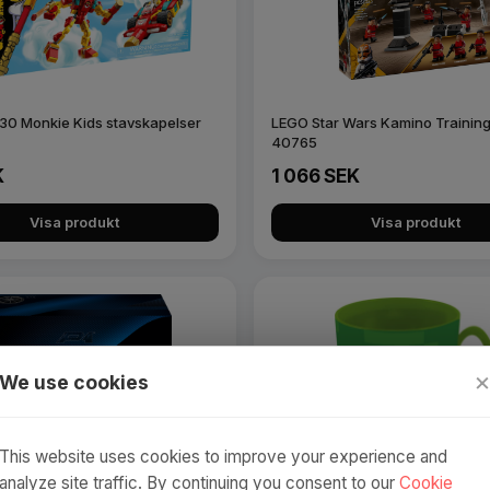
0 Monkie Kids stavskapelser
LEGO Star Wars Kamino Training 
40765
K
1 066 SEK
Visa produkt
Visa produkt
We use cookies
This website uses cookies to improve your experience and
analyze site traffic. By continuing you consent to our
Cookie