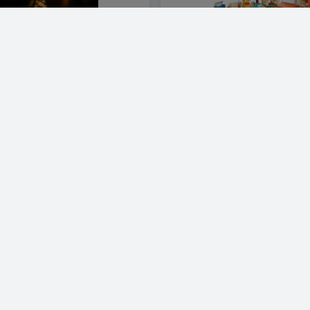
till Disney Snövits och de sju
LEGO Bluey - Blueys strand- och
as stuga 43242 LGK638
familjebilresa (11202)
K
452 SEK
Visa produkt
Visa produkt
8 Nike Dunk x Set
LEGO TECHNIC 42201
Djuphavsforskningsubåt