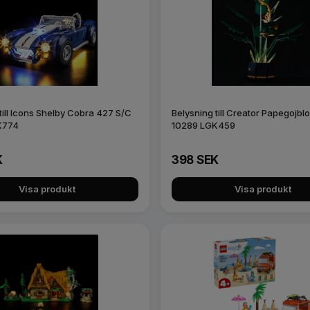
till Icons Shelby Cobra 427 S/C
Belysning till Creator Papegojb
K774
10289 LGK459
K
398 SEK
Visa produkt
Visa produkt