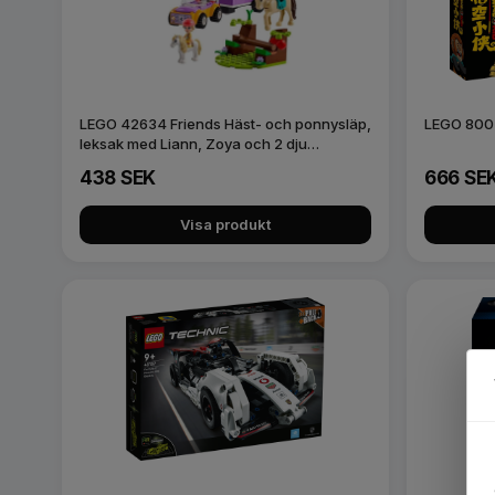
LEGO 42634 Friends Häst- och ponnysläp,
LEGO 8003
leksak med Liann, Zoya och 2 dju…
438 SEK
666 SE
Visa produkt