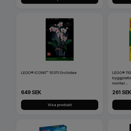
LEGO® ICONS™ 10311 Orchidee
LEGO® 110
byggplatt
monter…
649 SEK
261 SE
Visa produkt