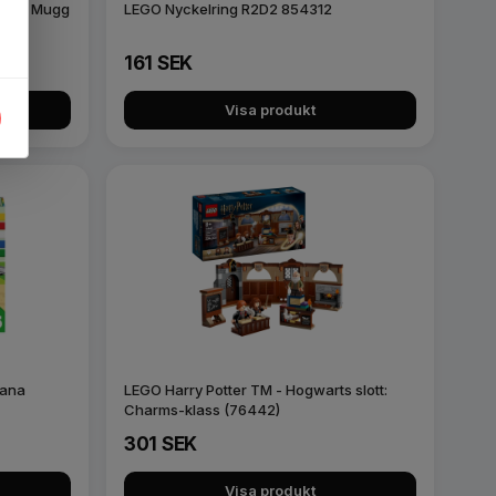
 Kopp Mugg
LEGO Nyckelring R2D2 854312
161 SEK
Visa produkt
bana
LEGO Harry Potter TM - Hogwarts slott:
Charms-klass (76442)
301 SEK
Visa produkt