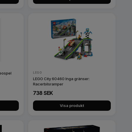
eospel
LEGO
LEGO City 60460 Inga gränser:
Racerbilsramper
738 SEK
Visa produkt