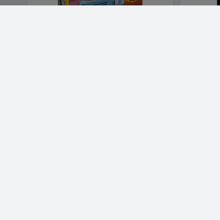
LEGO 31172 Skivspelare med blommor
Belysning 
dvärgarn
653 SEK
346 SE
Visa produkt
LEGO Ninjago Kais robotförare EVO 71783
LEGO 4300