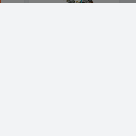
LEGO
LEGO Ninjago 71819 Drakens stentempel
1 237 SEK
Visa produkt
LEGO
LEGO 30694 City Space Explorer Mech