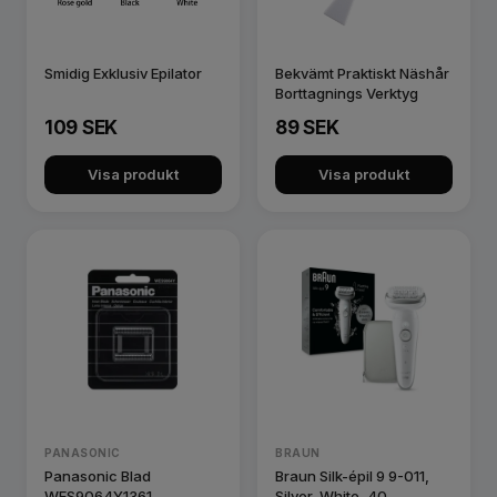
Smidig Exklusiv Epilator
Bekvämt Praktiskt Näshår
Borttagnings Verktyg
109 SEK
89 SEK
Visa produkt
Visa produkt
PANASONIC
BRAUN
Panasonic Blad
Braun Silk-épil 9 9-011,
WES9064Y1361
Silver, White, 40