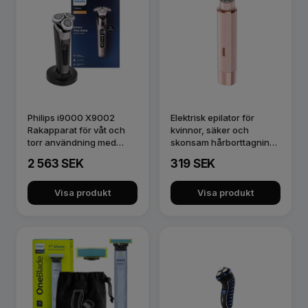
Philips i9000 X9002
Elektrisk epilator för
Rakapparat för våt och
kvinnor, säker och
torr användning med
skonsam hårborttagning
SkinIQ
för ans…
2 563 SEK
319 SEK
Visa produkt
Visa produkt