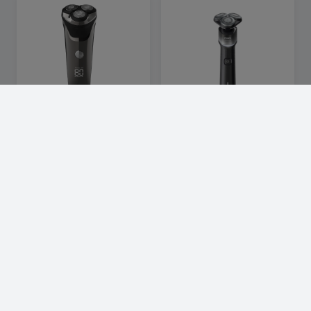
Avancerad elektrisk
PHILIPS | EAN:
8720689029131
rakapparat med LCD och
Philips X5004/00,
pop-up skäggtrimmer
Roterande rakhuvud,
Svart, Silver, Batteri,
Litium-Ion…
349 SEK
954 SEK
Visa produkt
Visa produkt