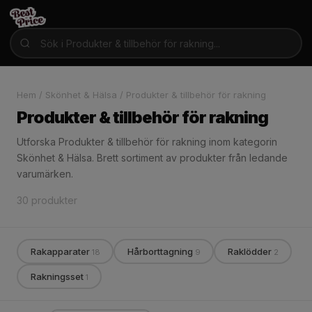
Hem
/
Skönhet & Hälsa
/
Produkter & tillbehör för rakning
Produkter & tillbehör för rakning
Utforska Produkter & tillbehör för rakning inom kategorin
Skönhet & Hälsa. Brett sortiment av produkter från ledande
varumärken.
30 produkter
Rakapparater
Hårborttagning
Raklödder
18
9
2
Rakningsset
1