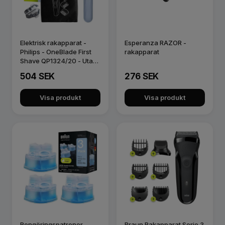
Elektrisk rakapparat -
Esperanza RAZOR -
Philips - OneBlade First
rakapparat
Shave QP1324/20 - Utan
i…
504 SEK
276 SEK
Visa produkt
Visa produkt
Rengöringspatroner -
Braun Rakapparat Serie 3