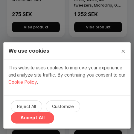
tweezers, MicroGrip, 0.5
mm, …
275 SEK
1 252 SEK
Visa produkt
Visa produkt
×
We use cookies
This website uses cookies to improve your experience
and analyze site traffic. By continuing you consent to our
Cookie Policy
.
Wahl Shaver Mobile
MINI Elektrisk Rakapparat
Reject All
Customize
Classic - Portabel,
Uppladdningsbar och
Accept All
Vatten…
589 SEK
199 SEK